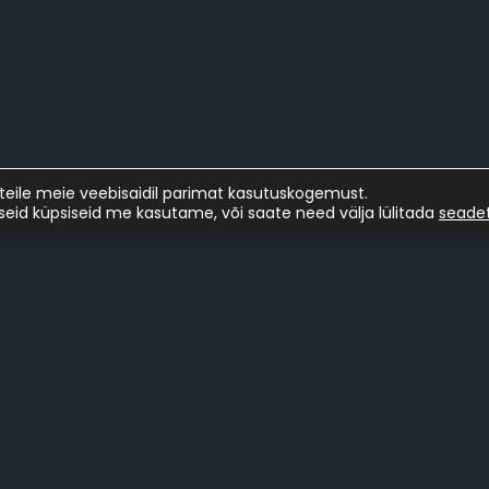
teile meie veebisaidil parimat kasutuskogemust.
liseid küpsiseid me kasutame, või saate need välja lülitada
seade
Projektid