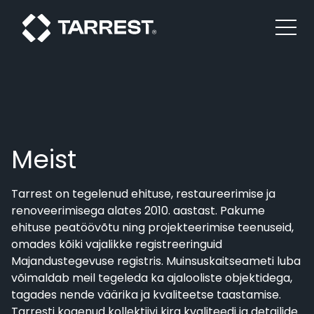
Meist
Tarrest on tegelenud ehituse, restaureerimise ja
renoveerimisega alates 2010. aastast. Pakume
ehituse peatöövõtu ning projekteerimise teenuseid,
omades kõiki vajalikke registreeringuid
Majandustegevuse registris. Muinsuskaitseameti luba
võimaldab meil tegeleda ka ajalooliste objektidega,
tagades nende väärika ja kvaliteetse taastamise.
Tarresti kogenud kollektiivi kirg kvaliteedi ja detailide