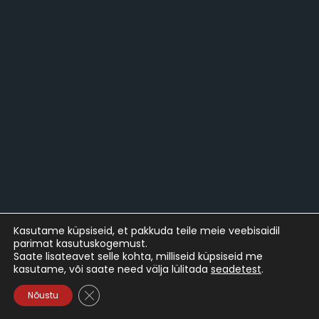
Kasutame küpsiseid, et pakkuda teile meie veebisaidil
parimat kasutuskogemust.
Saate lisateavet selle kohta, milliseid küpsiseid me
kasutame, või saate need välja lülitada
seadetest
.
© Tarrest
Close GDPR Cookie Banner
Nõustu