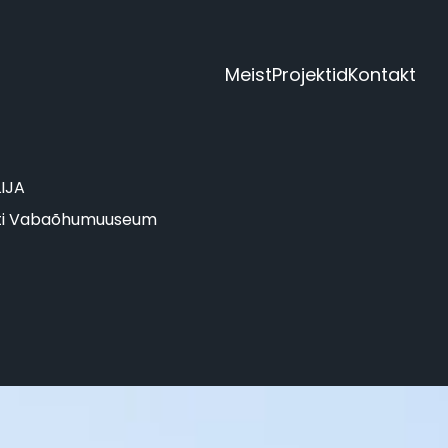
Meist
Projektid
Kontakt
LIJA
ti Vabaõhumuuseum