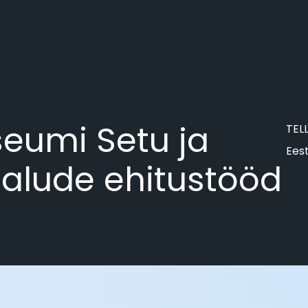
eumi Setu ja
TEL
Ees
alude ehitustööd