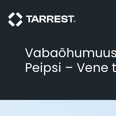
Vabaõhumuus
Peipsi – Vene t